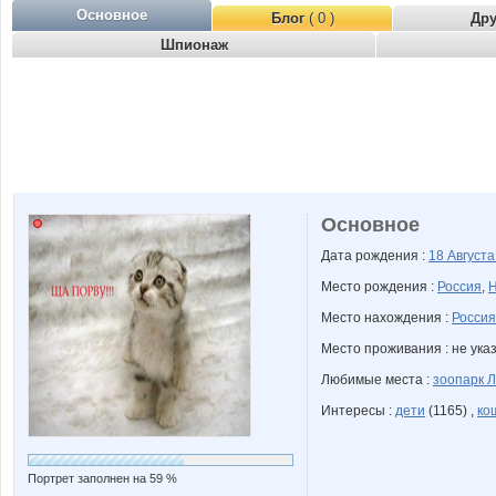
Основное
Блог
( 0 )
Др
Шпионаж
Основное
Дата рождения :
18 Август
Место рождения :
Россия
,
Н
Место нахождения :
Россия
Место проживания : не ука
Любимые места :
зоопарк 
Интересы :
дети
(1165) ,
ко
Портрет заполнен на 59 %