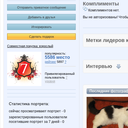
Комплименты
Отправить приватное сообщение
Комплиментов нет.
Вы не авторизованы! Чтоб
Добавить в друзья
Игнорировать
Сделать подарок
Метки лидеров
Совместная покупка: взрослый
популярность:
5586 место
рейтинг
5897
?
Интервью
Привилегированный
пользователь
7
уровня
Последние
фотогра
Статистика портрета:
сейчас просматривают портрет - 0
зарегистрированные пользователи
посетившие портрет за 7 дней - 0