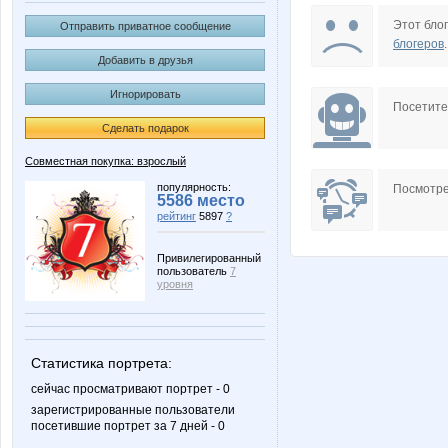
Carolink@
Charm
Этот блог
Отправить приватное сообщение
блогеров
.
Добавить в друзья
Игнорировать
Kathrin
Kceny
Посетит
Сделать подарок
Совместная покупка: взрослый
Lim0Ni
Lonza
популярность:
Посмотре
5586 место
рейтинг
5897
?
Привилегированный
пользователь
7
NAd123
Nata30
уровня
Статистика портрета:
PELIKAN
Platina
сейчас просматривают портрет - 0
зарегистрированные пользователи
посетившие портрет за 7 дней - 0