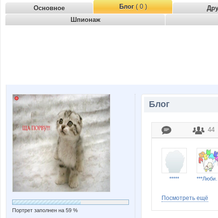
Блог
( 0 )
Основное
Др
Шпионаж
Блог
44
*****
***Лю
Посмотреть ещё
Портрет заполнен на 59 %